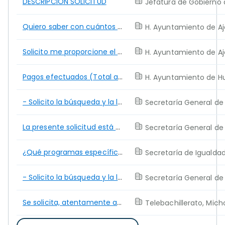
DESCRIPCIÓN SOLICITUD
Jefatura de Gobierno 
Quiero saber con cuántos elementos de Seguridad Pública concluyó la administración 2021-2024 encabez
H. Ayuntamiento de Aj
Solicito me proporcione el nombre y el curriculum vitae de su secretario de Seguridad para la admini
H. Ayuntamiento de Aj
Pagos efectuados (Total anual incluido el IVA) de los años 2018, 2019, 2020, 2021, 2022, 2023, 2024
H. Ayuntamiento de H
- Solicito la búsqueda y la localización de las licencias municipales de la persona moral "Almacenad
Secretaría General de
La presente solicitud está dirigida al Registro Público de la Propiedad, dependiente de la Secretarí
Secretaría General de
¿Qué programas específicos tiene la secretaría para la reinserción de adolescentes mujeres? ¿Existen
Secretaría de Igualda
- Solicito la búsqueda y la localización del acta constitutiva del Registro Público del Comercio de
Secretaría General de
Se solicita, atentamente al sujeto obligado informe los canales y medios a través de los cuales se p
Telebachillerato, Mic