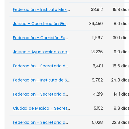
Federación - Instituto Mexicano del Seguro Social (IMSS) - (FED)
38,912
15.8 día
Jalisco - Coordinación General Estratégica de Seguridad - (JAL)
39,450
8.0 día
Federación - Comisión Federal para la Protección contra Riesgos Sanitarios (COFEPRIS) - (FED)
11,567
30.1 día
Jalisco - Ayuntamiento de Guadalajara - (JAL)
13,226
9.0 día
Federación - Secretaría de Educación Pública (SEP) - (FED)
6,481
18.6 día
Federación - Instituto de Seguridad y Servicios Sociales de los Trabajadores del Estado (ISSSTE) - (FED)
9,782
24.8 día
Federación - Secretaría de Salud (SSA) - (FED)
4,219
14.1 día
Ciudad de México - Secretaría de Administración y Finanzas - (CDMX)
5,152
9.8 día
Federación - Secretaría de Medio Ambiente y Recursos Naturales (SEMARNAT) - (FED)
5,028
22.8 día