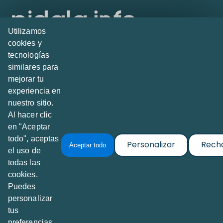
Utilizamos
cookies y
tecnologías
Creado por
Abrimos.info
con TeseoETL
similares para
Calle Querétaro 120, Depto H
mejorar tu
Col. Roma Norte, 06700, Ciudad de México, MX
experiencia en
nuestro sitio.
Al hacer clic
Contacto
@PidalaInfo
en "Aceptar
todo", aceptas
Personalizar
Rech
Aceptar todo
el uso de
Sobre el proyecto
todas las
Acerca de Pidala.info
cookies.
Puedes
Política de Privacidad & Cookies
personalizar
Términos y Condiciones de Uso
tus
preferencias