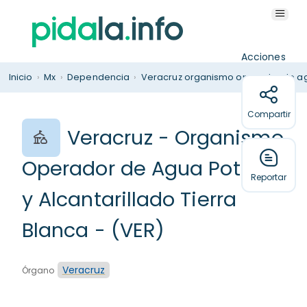
Acciones
Inicio
›
Mx
›
Dependencia
›
Veracruz organismo operador de agua
Compartir
Veracruz - Organismo
Operador de Agua Potable
Reportar
y Alcantarillado Tierra
Blanca - (VER)
Veracruz
Órgano