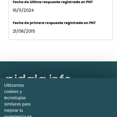
Fecha de última respuesta registrada en PNT
16/11/2024
Fecha de primera respuesta registrada en PNT
21/08/2015
Utilizamos
cookies y
tecnologías
Creado por
Abrimos.info
con TeseoETL
similares para
Calle Querétaro 120, Depto H
mejorar tu
Col. Roma Norte, 06700, Ciudad de México, MX
experiencia en