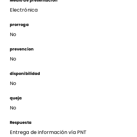
Medio de presentación
Electrónica
prorroga
No
prevencion
No
disponibilidad
No
queja
No
Respuesta
Entrega de información vía PNT