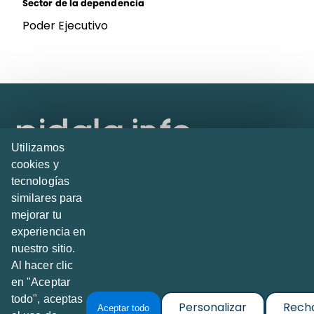
Sector de la dependencia
Poder Ejecutivo
Utilizamos
cookies y
tecnologías
Creado por
Abrimos.info
con TeseoETL
similares para
Calle Querétaro 120, Depto H
mejorar tu
Col. Roma Norte, 06700, Ciudad de México, MX
experiencia en
nuestro sitio.
Al hacer clic
Contacto
@PidalaInfo
en "Aceptar
todo", aceptas
Personalizar
Rech
Aceptar todo