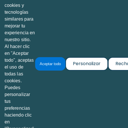
cookies y
tecnologías
Creado por
Abrimos.info
con TeseoETL
similares para
Calle Querétaro 120, Depto H
mejorar tu
Col. Roma Norte, 06700, Ciudad de México, MX
experiencia en
nuestro sitio.
Al hacer clic
Contacto
@PidalaInfo
en "Aceptar
todo", aceptas
Personalizar
Rech
Aceptar todo
el uso de
Sobre el proyecto
todas las
cookies.
Acerca de Pidala.info
Puedes
Política de Privacidad & Cookies
personalizar
Términos y Condiciones de Uso
tus
preferencias
Toda la información de pidala.info proviene de fuentes
haciendo clic
públicas y se reutiliza según la legislación de datos del país
en
publicador.