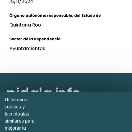
15/11/2024
Órgano autónomo responsable, del Estado de
Quintana Roo
Sector de la dependencia
Ayuntamientos
Utilizamos
cookies y
tecnologías
Creado por
Abrimos.info
con TeseoETL
similares para
Calle Querétaro 120, Depto H
mejorar tu