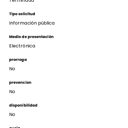
Terminada
Tipo solicitud
Información pública
Medio de presentación
Electrónica
prorroga
No
prevencion
No
disponibilidad
No