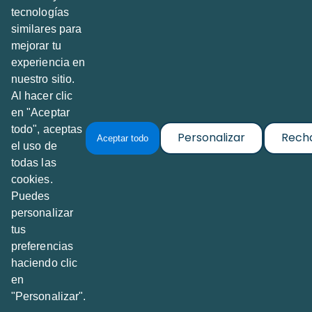
tecnologías
Creado por
Abrimos.info
con TeseoETL
similares para
Calle Querétaro 120, Depto H
mejorar tu
Col. Roma Norte, 06700, Ciudad de México, MX
experiencia en
nuestro sitio.
Al hacer clic
Contacto
@PidalaInfo
en "Aceptar
todo", aceptas
Personalizar
Rech
Aceptar todo
el uso de
Sobre el proyecto
todas las
cookies.
Acerca de Pidala.info
Puedes
Política de Privacidad & Cookies
personalizar
Términos y Condiciones de Uso
tus
preferencias
Toda la información de pidala.info proviene de fuentes
haciendo clic
públicas y se reutiliza según la legislación de datos del país
en
publicador.
"Personalizar".